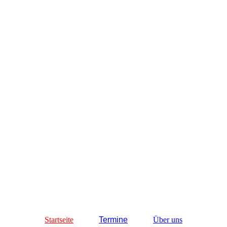
HF v. Vitalis - Franziskus *26.04.2026
Startseite
Termine
Über uns